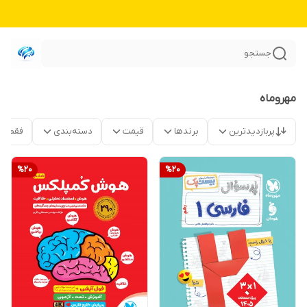
جستجو
مهروماه
پربازدیدترین
برندها
قیمت
دسته‌بندی
فقط م
%
20
%
20