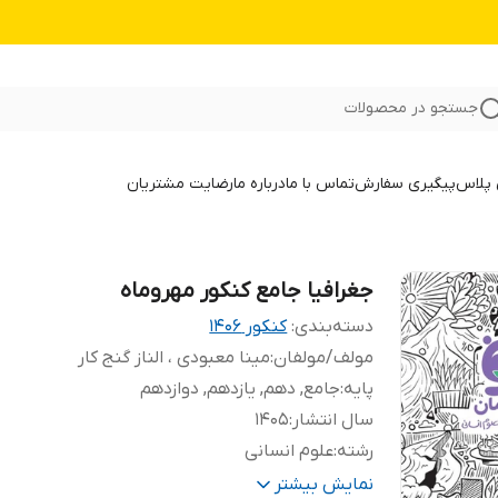
جستجو در محصولات
 پلاس
پیگیری سفارش
تماس با ما
درباره ما
رضایت مشتریان
جغرافیا جامع کنکور مهروماه
دسته‌بندی
:
کنکور 140۶
مولف/مولفان
:
مینا معبودی ، الناز گنج کار
پایه
:
جامع, دهم, یازدهم, دوازدهم
سال انتشار
:
1405
رشته
:
علوم انسانی
تعداد صفحات
:
356
نمایش بیشتر