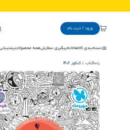
ورود / ثبت نام
دسته‌بندی کالاها
خانه
پیگیری سفارش
همه محصولات
پشتیبانی
راساکتاب
کنکور 140۶