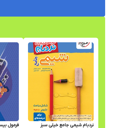
نردبام شیمی جامع خیلی سبز
فرمول بیس