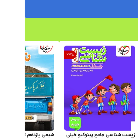
23
%
زیست شناسی جامع پینوکیو خیلی
شیمی یازدهم تست خیلی س