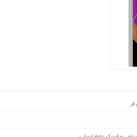
فر
ریاضی و فیزیک, علوم انسانی