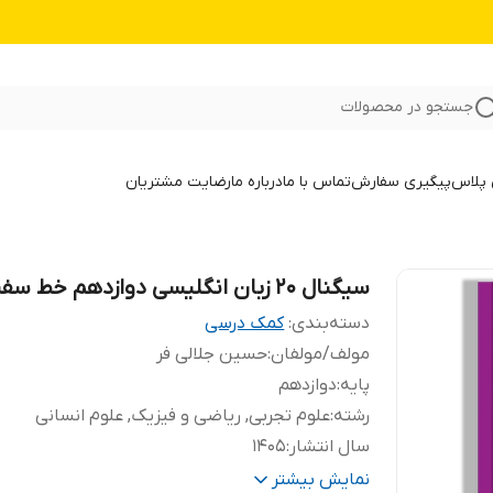
جستجو در محصولات
 پلاس
پیگیری سفارش
تماس با ما
درباره ما
رضایت مشتریان
سیگنال 20 زبان انگلیسی دوازدهم خط سفید
دسته‌بندی
:
کمک درسی
مولف/مولفان
:
حسین جلالی فر
پایه
:
دوازدهم
رشته
:
علوم تجربی, ریاضی و فیزیک, علوم انسانی
سال انتشار
:
1405
تعداد صفحات
:
107
نمایش بیشتر