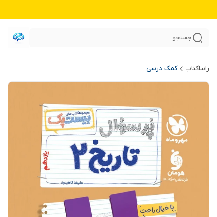
جستجو
راساکتاب
کمک درسی