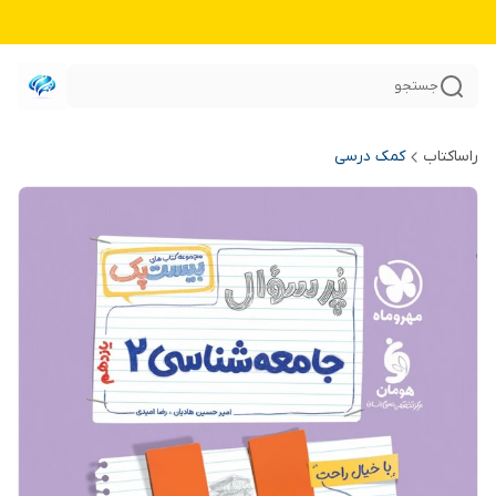
جستجو
راساکتاب
کمک درسی