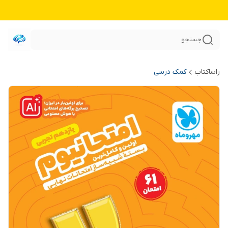
جستجو
راساکتاب
کمک درسی