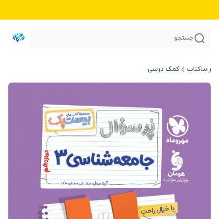
جستجو
راساکتاب
کمک درسی