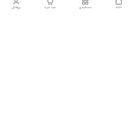
خانه
دسته‌بندی
سبد خرید
پروفایل
دسترسی سریع
پشتیبانی پلاس
شکایات
تماس با ما
قوانین و مقررات
درباره ما
رضایت مشتریان
سیاست حریم خصوصی
هفت روز هفته ،پاسخگوی شما هستیم
شماره تماس
09120630393