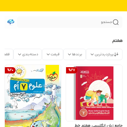
جستجو
هفتم
پربازدیدترین
برندها
قیمت
دسته‌بندی
فقط م
%
20
%
27
جامع زبان انگلیسی هفتم خط