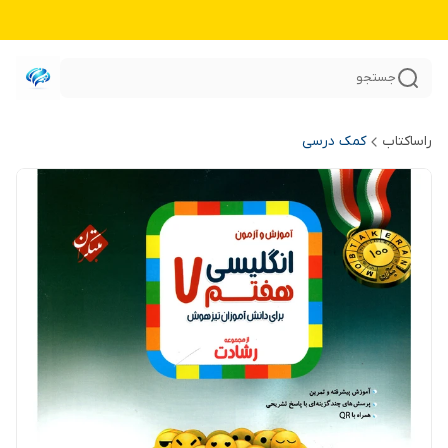
جستجو
راساکتاب
کمک درسی