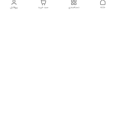
خانه
دسته‌بندی
سبد خرید
پروفایل
دسترسی سریع
پشتیبانی پلاس
شکایات
تماس با ما
قوانین و مقررات
درباره ما
رضایت مشتریان
سیاست حریم خصوصی
هفت روز هفته ،پاسخگوی شما هستیم
شماره تماس
09120630393