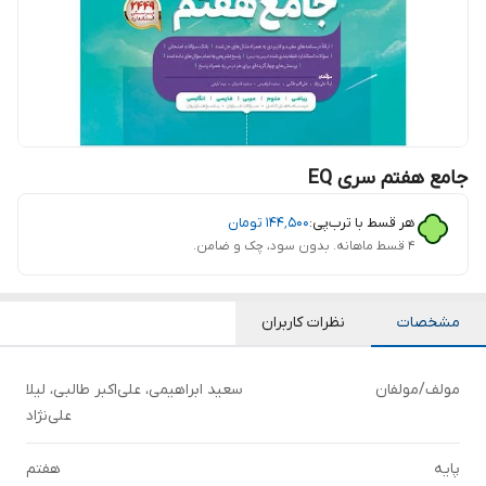
جامع هفتم سری EQ
هر قسط با ترب‌پی:
۱۴۴٬۵۰۰
تومان
۴ قسط ماهانه. بدون سود، چک و ضامن.
مشخصات
نظرات کاربران
مولف/مولفان
سعید ابراهیمی، علی‌اکبر طالبی، لیلا
علی‌نژاد
پایه
هفتم