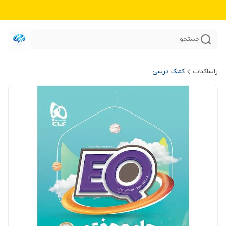
جستجو
راساکتاب
کمک درسی