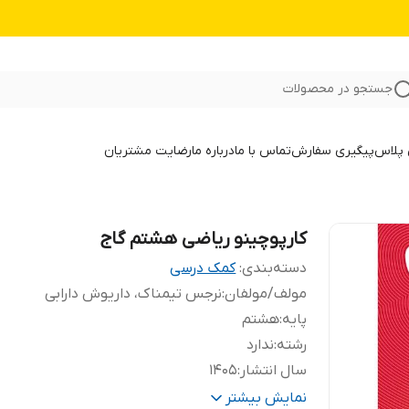
جستجو در محصولات
 پلاس
پیگیری سفارش
تماس با ما
درباره ما
رضایت مشتریان
کارپوچینو ریاضی هشتم گاج
دسته‌بندی
:
کمک درسی
مولف/مولفان
:
نرجس تیمناک، داریوش دارابی
پایه
:
هشتم
رشته
:
ندارد
سال انتشار
:
1405
تعداد صفحات
:
240
نمایش بیشتر