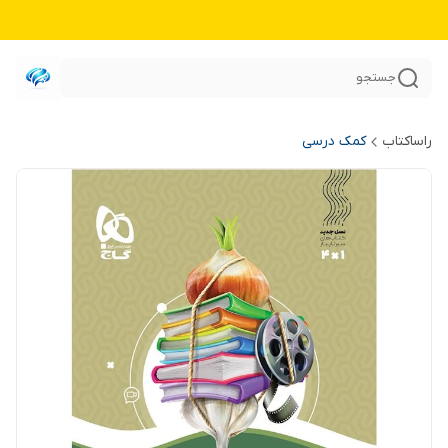
جستجو
راساکتاب
کمک درسی