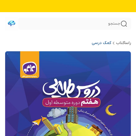
جستجو
راساکتاب
کمک درسی