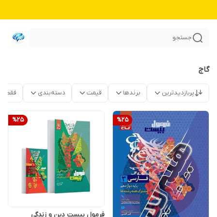
جستجو
گاج
پربازدیدترین
برندها
قیمت
دسته‌بندی
فقط م
%
25
%
25
فرمول بیست دین و زندگی