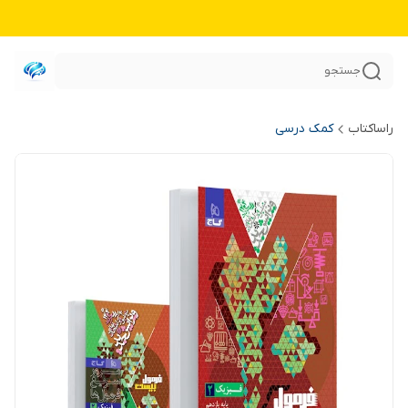
جستجو
راساکتاب
کمک درسی