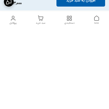
افزودن به سبد خرید
413,000
خانه
دسته‌بندی
سبد خرید
پروفایل
دسترسی سریع
پشتیبانی پلاس
شکایات
تماس با ما
قوانین و مقررات
درباره ما
رضایت مشتریان
سیاست حریم خصوصی