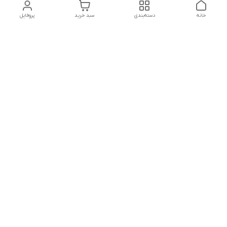
خانه
دسته‌بندی
سبد خرید
پروفایل
دسترسی سریع
پشتیبانی پلاس
شکایات
تماس با ما
قوانین و مقررات
درباره ما
رضایت مشتریان
سیاست حریم خصوصی
هفت روز هفته ،پاسخگوی شما هستیم
شماره تماس
09120630393