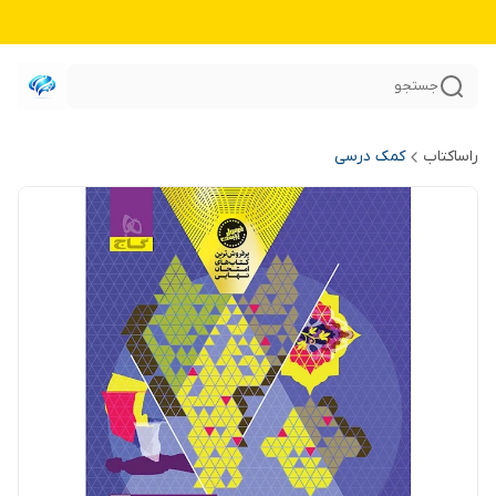
جستجو
راساکتاب
کمک درسی