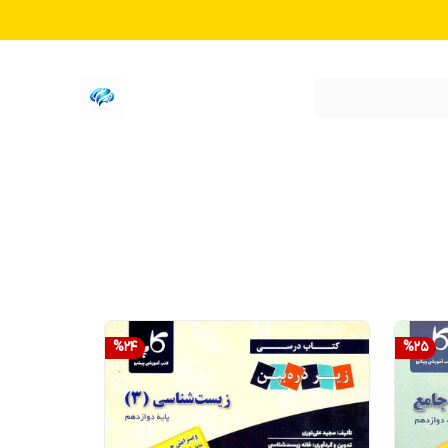
%
24
%
25