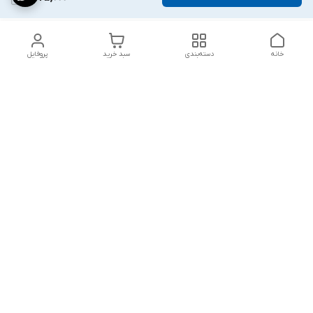
خانه
دسته‌بندی
سبد خرید
پروفایل
دسترسی سریع
پشتیبانی پلاس
شکایات
تماس با ما
قوانین و مقررات
درباره ما
رضایت مشتریان
سیاست حریم خصوصی