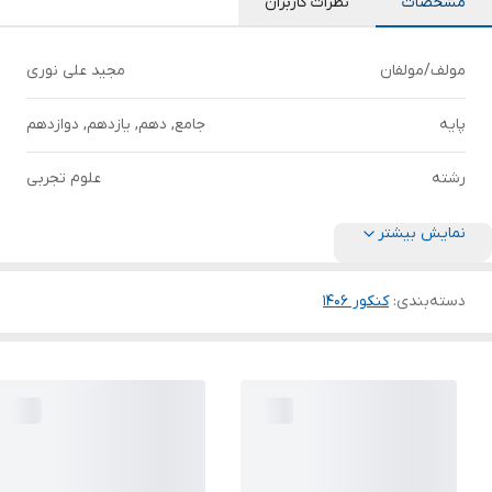
مشخصات
نظرات کاربران
مولف/مولفان
مجید علی نوری
پایه
جامع, دهم, یازدهم, دوازدهم
رشته
علوم تجربی
نمایش بیشتر
دسته‌بندی
:
کنکور 140۶