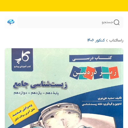
جستجو
راساکتاب
کنکور 140۶