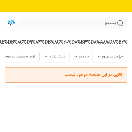
جستجو
%D8%A8%D8%B3%D8%AA%D9%87%20%D8%B4%D8%A8%DB%8C%D9%87%20%D8%B3%D8%A7%D8%B2%20%D9%86%D9%87%D8%A7%DB%8C%DB%8C%20%DB%8C%D8%A7%D8%B2%D8%AF%D9%87%D9%85%20%D8%B1%DB%8C%D8%A7%D8%B6%DB%8C%20%D8%AE%DB%8C%D9%84%DB%8C%20%D8%B3%D8%A8%D8%B2
جدیدترین
برندها
دسته‌بندی
فقط محصولات موجود
کالایی در این صفحه موجود نیست