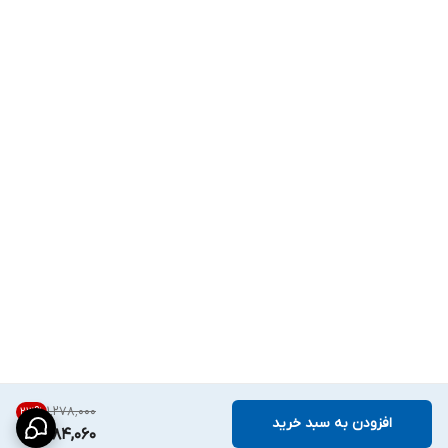
۱٬۲۷۸٬۰۰۰
23
%
افزودن به سبد خرید
984,060