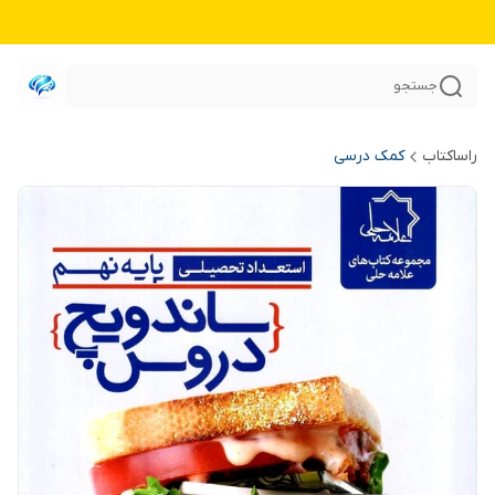
جستجو
راساکتاب
کمک درسی