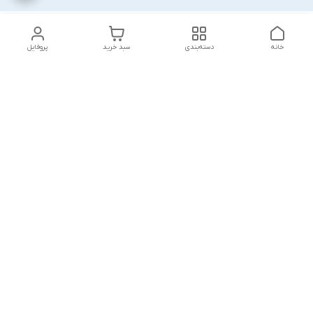
خانه
دسته‌بندی
سبد خرید
پروفایل
دسترسی سریع
پشتیبانی پلاس
شکایات
تماس با ما
قوانین و مقررات
درباره ما
رضایت مشتریان
سیاست حریم خصوصی