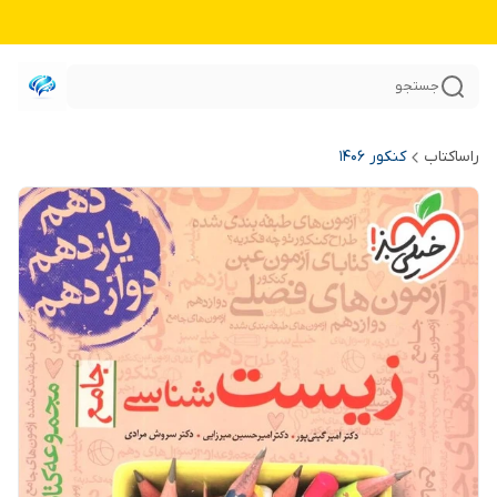
جستجو
راساکتاب
کنکور 140۶