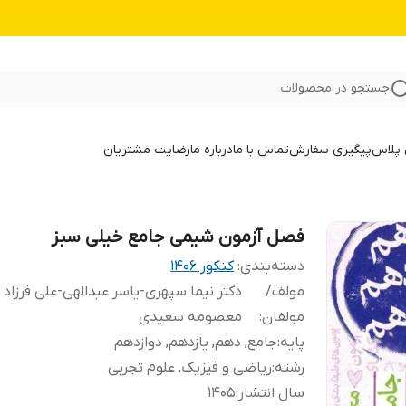
جستجو در محصولات
 پلاس
پیگیری سفارش
تماس با ما
درباره ما
رضایت مشتریان
فصل آزمون شیمی جامع خیلی سبز
دسته‌بندی
:
کنکور 140۶
مولف/
دکتر نیما سپهری-یاسر عبدالهی-علی فرزاد ت
مولفان
:
معصومه سعیدی
پایه
:
جامع, دهم, یازدهم, دوازدهم
رشته
:
ریاضی و فیزیک, علوم تجربی
سال انتشار
:
1405