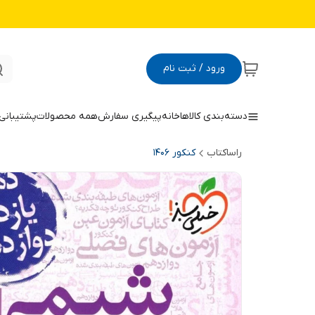
ورود / ثبت نام
دسته‌بندی کالاها
خانه
پیگیری سفارش
همه محصولات
پشتیبانی
راساکتاب
کنکور 140۶