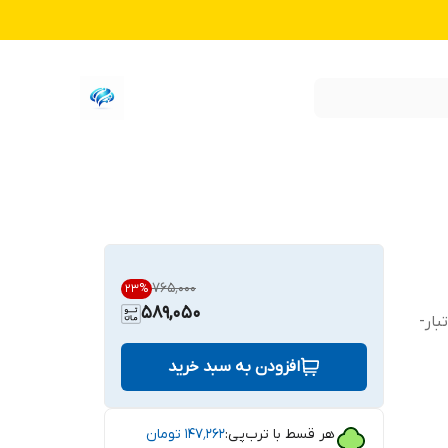
۷۶۵٬۰۰۰
23
%
589,050
بار-
افزودن به سبد خرید
هر قسط با ترب‌پی:
۱۴۷٬۲۶۲
تومان