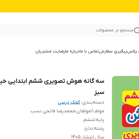
جستجو در محصولات
 پلاس
پیگیری سفارش
تماس با ما
درباره ما
رضایت مشتریان
سه گانه هوش تصویری ششم ابتدایی خی
سبز
دسته‌بندی
:
کمک درسی
مولف/مولفان
:
محمدرضا فاتحی نسب
پایه
:
ششم
رشته
:
ندارد
سال انتشار
:
1405