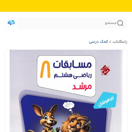
جستجو
راساکتاب
کمک درسی