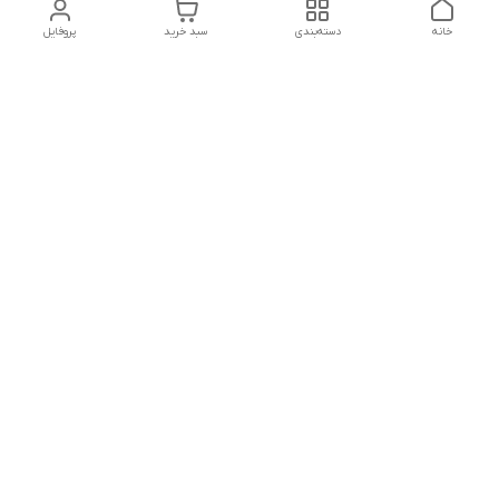
خانه
دسته‌بندی
سبد خرید
پروفایل
دسترسی سریع
پشتیبانی پلاس
شکایات
تماس با ما
قوانین و مقررات
درباره ما
رضایت مشتریان
سیاست حریم خصوصی
هفت روز هفته ،پاسخگوی شما هستیم
شماره تماس
09120630393