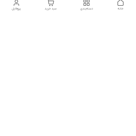
خانه
دسته‌بندی
سبد خرید
پروفایل
دسترسی سریع
پشتیبانی پلاس
شکایات
تماس با ما
قوانین و مقررات
درباره ما
رضایت مشتریان
سیاست حریم خصوصی
هفت روز هفته ،پاسخگوی شما هستیم
شماره تماس
09120630393