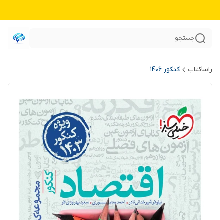
جستجو
راساکتاب
کنکور 140۶