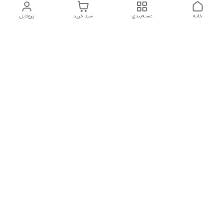
خانه
دسته‌بندی
سبد خرید
پروفایل
دسترسی سریع
پشتیبانی پلاس
شکایات
تماس با ما
قوانین و مقررات
درباره ما
رضایت مشتریان
سیاست حریم خصوصی
هفت روز هفته ،پاسخگوی شما هستیم
شماره تماس
09120630393