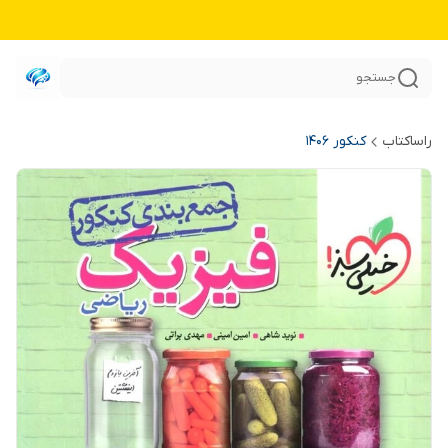
جستجو
راساکتاب
کنکور 140۶