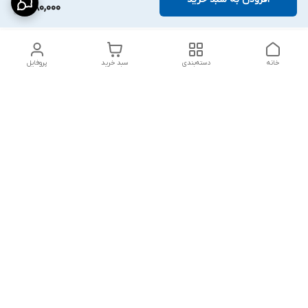
280,000
خانه
دسته‌بندی
سبد خرید
پروفایل
دسترسی سریع
پشتیبانی پلاس
شکایات
تماس با ما
قوانین و مقررات
درباره ما
رضایت مشتریان
سیاست حریم خصوصی