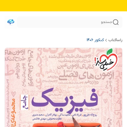
جستجو
راساکتاب
کنکور 140۶