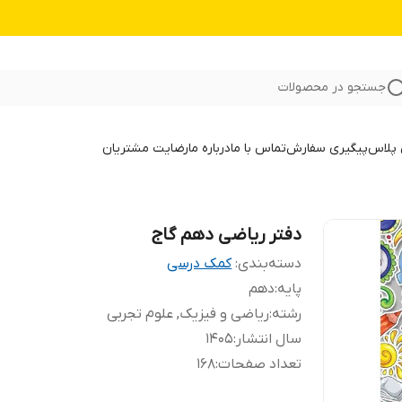
جستجو در محصولات
 پلاس
پیگیری سفارش
تماس با ما
درباره ما
رضایت مشتریان
دفتر ریاضی دهم گاج
دسته‌بندی
:
کمک درسی
پایه
:
دهم
رشته
:
ریاضی و فیزیک, علوم تجربی
سال انتشار
:
1405
تعداد صفحات
:
168