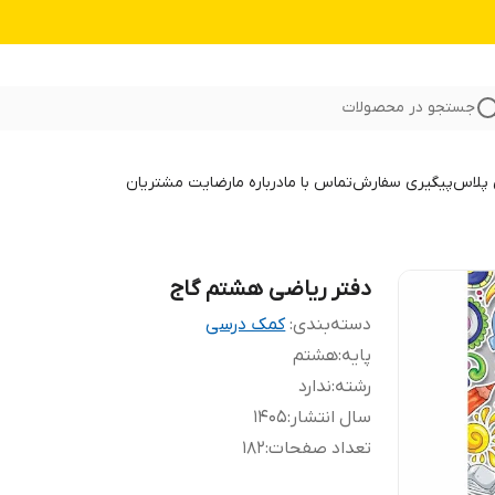
جستجو در محصولات
 پلاس
پیگیری سفارش
تماس با ما
درباره ما
رضایت مشتریان
دفتر ریاضی هشتم گاج
دسته‌بندی
:
کمک درسی
پایه
:
هشتم
رشته
:
ندارد
سال انتشار
:
1405
تعداد صفحات
:
182