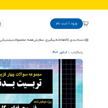
ورود / ثبت نام
دسته‌بندی کالاها
خانه
پیگیری سفارش
همه محصولات
پشتیبانی
راساکتاب
کنکور 140۶