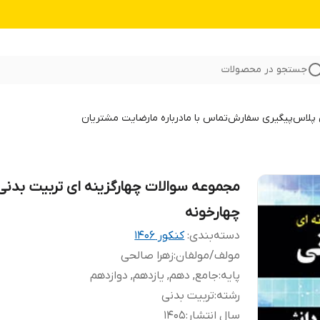
جستجو در محصولات
 پلاس
پیگیری سفارش
تماس با ما
درباره ما
رضایت مشتریان
مجموعه سوالات چهارگزینه ای تربیت بدنی
چهارخونه
دسته‌بندی
:
کنکور 140۶
مولف/مولفان
:
زهرا صالحی
پایه
:
جامع, دهم, یازدهم, دوازدهم
رشته
:
تربیت بدنی
سال انتشار
:
1405