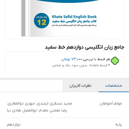
جامع زبان انگلیسی دوازدهم خط سفید
هر قسط با ترب‌پی:
۷۳٬۰۰۰
تومان
۴ قسط ماهانه. بدون سود، چک و ضامن.
مشخصات
نظرات کاربران
مولف/مولفان
مجید عسکری ازغندی، مهدی ذوالفقاری،
رضا نعمتی مقدم، ابوالفضل هادی نیا
پایه
دوازدهم