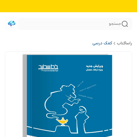
جستجو
راساکتاب
کمک درسی