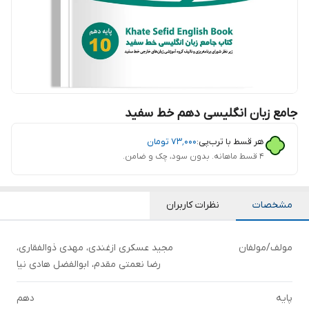
جامع زبان انگلیسی دهم خط سفید
هر قسط با ترب‌پی:
۷۳٬۰۰۰
تومان
۴ قسط ماهانه. بدون سود، چک و ضامن.
مشخصات
نظرات کاربران
مولف/مولفان
مجید عسکری ازغندی، مهدی ذوالفقاری،
رضا نعمتی مقدم، ابوالفضل هادی نیا
پایه
دهم