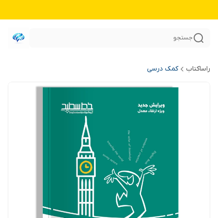
جستجو
راساکتاب
کمک درسی