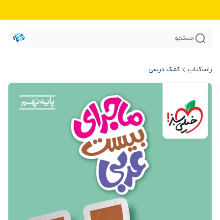
جستجو
راساکتاب
کمک درسی