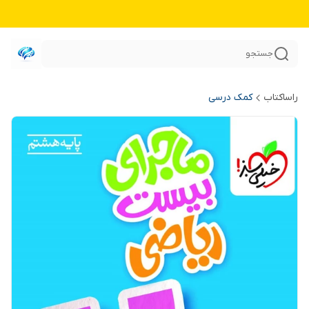
جستجو
راساکتاب
کمک درسی