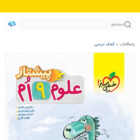
جستجو
راساکتاب
کمک درسی