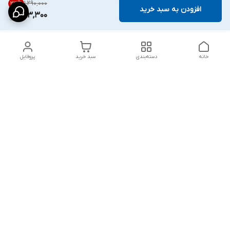
۱٬۲۹۰٬۰۰۰
23
%
افزودن به سبد خرید
993,300
خانه
دسته‌بندی
سبد خرید
پروفایل
دسترسی سریع
پشتیبانی پلاس
شکایات
تماس با ما
قوانین و مقررات
درباره ما
رضایت مشتریان
سیاست حریم خصوصی