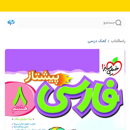
جستجو
راساکتاب
کمک درسی