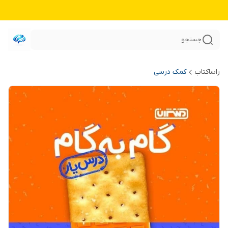
جستجو
راساکتاب
کمک درسی