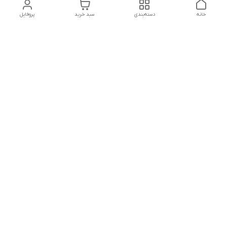
خانه
دسته‌بندی
سبد خرید
پروفایل
دسترسی سریع
پشتیبانی پلاس
شکایات
تماس با ما
قوانین و مقررات
درباره ما
رضایت مشتریان
سیاست حریم خصوصی
هفت روز هفته ،پاسخگوی شما هستیم
شماره تماس
09120630393