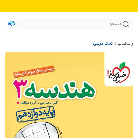
جستجو
راساکتاب
کمک درسی