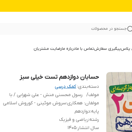
جستجو در محصولات
 پلاس
پیگیری سفارش
تماس با ما
درباره ما
رضایت مشتریان
حسابان دوازدهم تست خیلی سبز
دسته‌بندی
:
کمک درسی
مولف/
رسول محسنی منش - علی شهرابی / با
مولفان
:
همکاری:سروش موئینی - کوروش اسلامی
پایه
:
دوازدهم
رشته
:
ریاضی و فیزیک
سال انتشار
:
1405