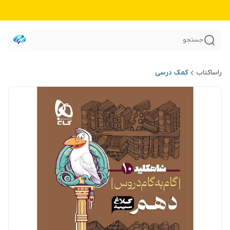
جستجو
راساکتاب
کمک درسی