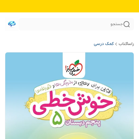
جستجو
راساکتاب
کمک درسی