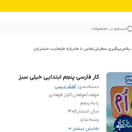
جستجو در محصولات
 پلاس
پیگیری سفارش
تماس با ما
درباره ما
رضایت مشتریان
کار فارسی پنجم ابتدایی خیلی سبز
دسته‌بندی
:
کمک درسی
مولف/مولفان
:
گلزار فرهادی
پایه
:
پنجم
سال انتشار
:
1405
رشته
:
ندارد
تعداد صفحات
:
112
نمایش بیشتر