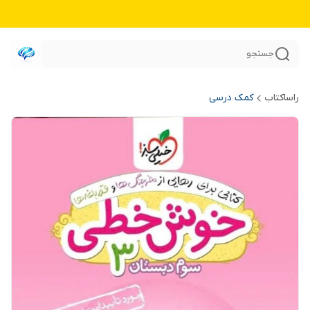
جستجو
راساکتاب
کمک درسی