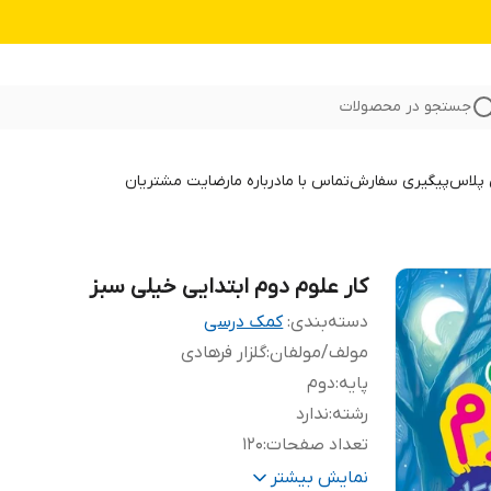
جستجو در محصولات
 پلاس
پیگیری سفارش
تماس با ما
درباره ما
رضایت مشتریان
کار علوم دوم ابتدایی خیلی سبز
دسته‌بندی
:
کمک درسی
مولف/مولفان
:
گلزار فرهادی
پایه
:
دوم
رشته
:
ندارد
تعداد صفحات
:
120
سال انتشار
:
1405
نمایش بیشتر