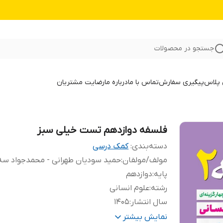
جستجو در محصولات
 پلاس
پیگیری سفارش
تماس با ما
درباره ما
رضایت مشتریان
فلسفه دوازدهم تست خیلی سبز
دسته‌بندی
:
کمک درسی
مولف/مولفان
:
حمید سودیان طهرانی - محمدجواد س
پایه
:
دوازدهم
رشته
:
علوم انسانی
سال انتشار
:
1405
تعداد صفحات
:
235
نمایش بیشتر