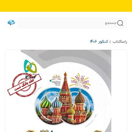
جستجو
راساکتاب
کنکور 140۶