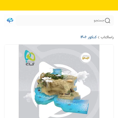
جستجو
راساکتاب
کنکور 140۶